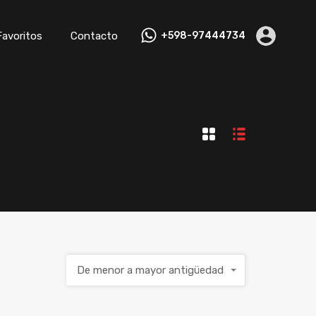
Favoritos
Contacto
+598-97444734
De menor a mayor antigüedad