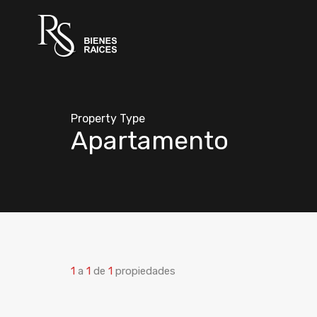
Property Type
Apartamento
1
a
1
de
1
propiedades