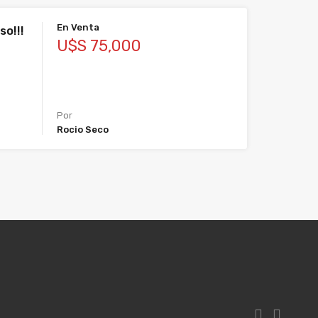
En Venta
so!!!
U$S 75,000
Por
Rocio Seco